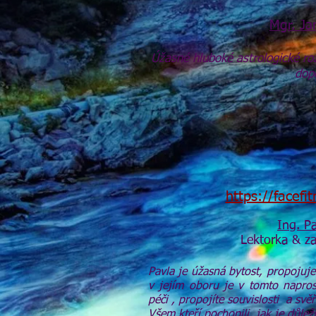
Mgr. J
Úžasné hluboké astrologické roz
dop
https://facefi
Ing. Pa
Lektorka & za
Pavla je úžasná bytost, propojuje
v jejím oboru je v tomto napros
péči , propojíte souvislosti a svěř
Všem kteří pochopili, jak je důlež