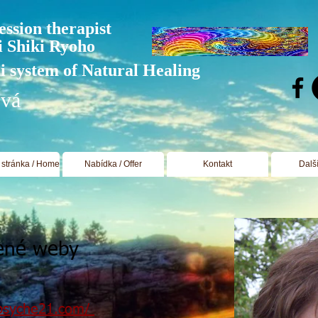
ession therapist
i Shiki Ryoho
ui system of Natural Healing
ová
stránka / Home
Nabídka / Offer
Kontakt
Dalš
ené weby​
psyche21.com/