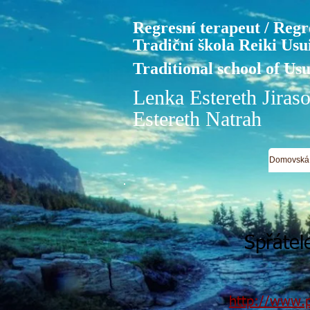
Regresní terapeut / Regr
Tradiční škola Reiki Usu
Traditional school of Us
Lenka Estereth Jiras
Estereth Natrah
Domovská 
Spřátel
http://www.