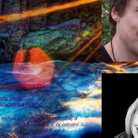
an Zimmer
bory a výklady, s velkými přesahy,
oručuji
tnessacademy.c
z
/
vla Skolil
kladatelka FFAP
 techniky s hlubšími souvislostmi, a
to výjimečná, najdete u ní celostní
íte se do těch nejlepších rukou .
itá rovnováha ducha, duše i těla